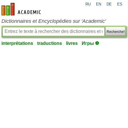
RU
EN
DE
ES
fr-academic.com
Dictionnaires et Encyclopédies sur 'Academic'
Recherche!
interprétations
traductions
livres
Игры ⚽